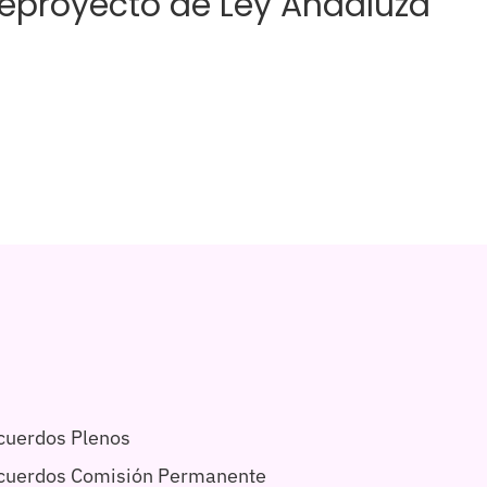
eproyecto de Ley Andaluza
cuerdos Plenos
acuerdos Comisión Permanente