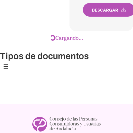
DESCARGAR
Pacto Andaluz
Demanda de
por la garantía
recursos
de los
suficientes
derechos de
para su
los
funcionamiento
consumidores
2011
y usuarios
DESCARGAR
2012
DESCARGAR