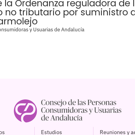
 la Ordenanza reguladora de l
o no tributario por suministro
armolejo
nsumidoras y Usuarias de Andalucía
os
Estudios
Reuniones y a