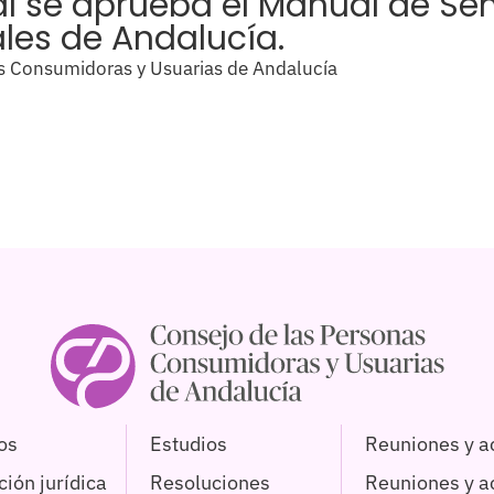
l se aprueba el Manual de Señ
les de Andalucía.
s Consumidoras y Usuarias de Andalucía
os
Estudios
Reuniones y a
ión jurídica
Resoluciones
Reuniones y 